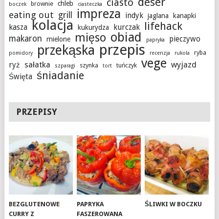
deser
ciasto
chleb
brownie
boczek
ciasteczka
impreza
eating out
grill
indyk
jaglana
kanapki
kolacja
lifehack
kasza
kurczak
kukurydza
obiad
mięso
makaron
pieczywo
mielone
papryka
przepis
przekąska
ryba
pomidory
recenzja
rukola
vege
sałatka
wyjazd
ryż
szynka
tuńczyk
szparagi
tort
śniadanie
Święta
PRZEPISY
BEZGLUTENOWE
PAPRYKA
ŚLIWKI W BOCZKU
CURRY Z
FASZEROWANA