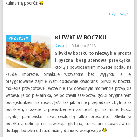
kulinarną podróż
Czytaj więcej
ŚLIWKI W BOCZKU
PRZEPISY
Kasia
|
13 lutego 2018
Śliwki w boczku to niezwykle prosta
i pyszna bezglutenowa przekąska
,
którą z powodzeniem możecie podać na
każdej imprezie. Smakuje wszystkim bez wyjątku, a jej
przygotowanie zajmie Wam dosłownie kwadrans. Śliwki w boczku
możecie przygotować wcześniej i w dowolnym momencie przyjęcia
wstawić je do piekarnika, by po chwili zaskoczyć gości oryginalnym
poczęstunkiem na ciepło. Jeśli tak jak ja nie przepadacie zbytnio za
boczkiem, możecie z powodzeniem zamienić go na mniej tłustą
szynkę parmeńską, szwarcwaldzką albo prosciutto. Śliwki w
boczku z definicji nie zawierają glutenu, cukru ani nabiału, a nie
dodając boczku od razu mamy danie w wersji wege