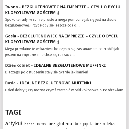
Iwona
-
BEZGLUTENOWIEC NA IMPREZIE – CZYLI O BYCIU
KŁOPOTLIWYM GOŚCIEM ;)
Spoko te rady, w sumie proste a mega pomocne jak się jest na diecie
bezglutenowej. Przydałoby się jeszcze coś o…
Gosia
-
BEZGLUTENOWIEC NA IMPREZIE – CZYLI O BYCIU
KŁOPOTLIWYM GOŚCIEM ;)
Mega przydatne te wskazówki bo często się zastanawiam co zrobić jak
jestem na imprezie i nie chce się ruszać z…
DzieńKobiet
-
IDEALNE BEZGLUTENOWE MUFFINKI
Dlaczego po ostudzeniu stały się twarde jak kamień
Basia
-
IDEALNE BEZGLUTENOWE MUFFINKI
Dzień dobry :) czy można czymś zastąpić wiórki kokosowe ?? Pozdrawiam
TAGI
artykuł
bez glutenu
bez jajek
bez mleka
banan
bataty