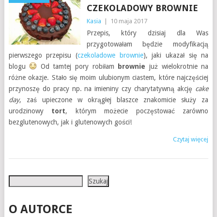
CZEKOLADOWY BROWNIE
Kasia
|
10 maja 2017
Przepis, który dzisiaj dla Was
przygotowałam będzie modyfikacją
pierwszego przepisu (
czekoladowe brownie
), jaki ukazał się na
blogu
Od tamtej pory robiłam
brownie
już wielokrotnie na
różne okazje. Stało się moim ulubionym ciastem, które najczęściej
przynoszę do pracy np. na imieniny czy charytatywną akcję
cake
day
, zaś upieczone w okrągłej blaszce znakomicie służy za
urodzinowy
tort
, którym możecie poczęstować zarówno
bezglutenowych, jak i glutenowych gości!
Czytaj więcej
Szukaj
Szukaj
O AUTORCE