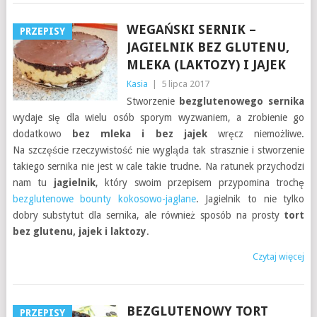
WEGAŃSKI SERNIK –
PRZEPISY
JAGIELNIK BEZ GLUTENU,
MLEKA (LAKTOZY) I JAJEK
Kasia
|
5 lipca 2017
Stworzenie
bezglutenowego sernika
wydaje się dla wielu osób sporym wyzwaniem, a zrobienie go
dodatkowo
bez mleka i bez jajek
wręcz niemożliwe.
Na szczęście rzeczywistość nie wygląda tak strasznie i stworzenie
takiego sernika nie jest w cale takie trudne. Na ratunek przychodzi
nam tu
jagielnik
, który swoim przepisem przypomina trochę
bezglutenowe bounty kokosowo-jaglane
. Jagielnik to nie tylko
dobry substytut dla sernika, ale również sposób na prosty
tort
bez glutenu, jajek i laktozy
.
Czytaj więcej
BEZGLUTENOWY TORT
PRZEPISY