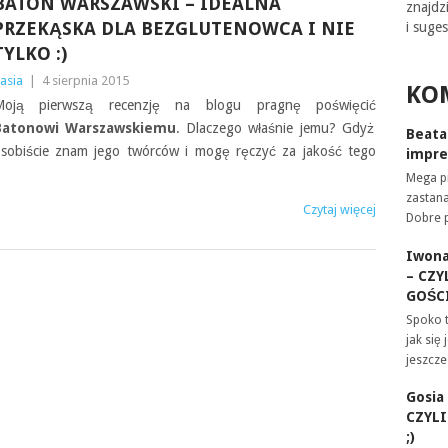
BATON WARSZAWSKI – IDEALNA
znajdz
PRZEKĄSKA DLA BEZGLUTENOWCA I NIE
i suges
TYLKO :)
asia
|
4 sierpnia 2015
KO
Moją pierwszą recenzję na blogu pragnę poświęcić
Batonowi Warszawskiemu
. Dlaczego właśnie jemu? Gdyż
Beata
sobiście znam jego twórców i mogę ręczyć za jakość tego
impre
Mega pr
zastan
Czytaj więcej
Dobre 
Iwon
– CZY
GOŚCI
Spoko 
jak się
jeszcz
Gosia
CZYL
;)