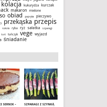
kolacja
kurczak
kukurydza
hack
makaron
mielone
obiad
so
pieczywo
papryka
przepis
przekąska
ry
sałatka
ryż
ryba
a
rukola
szparagi
vege
wyjazd
tuńczyk
tort
śniadanie
a
I SERNIK –
SZPARAGI Z SZYNKĄ