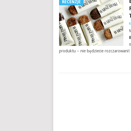
RECENZJE
K
o
produktu – nie będziecie rozczarowani!