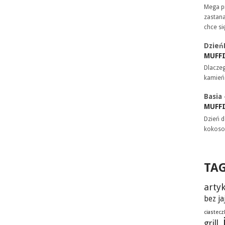
Mega pr
zastana
chce si
Dzień
MUFF
Dlaczeg
kamień
Basia
MUFF
Dzień d
kokoso
TA
artyk
bez ja
ciastecz
grill