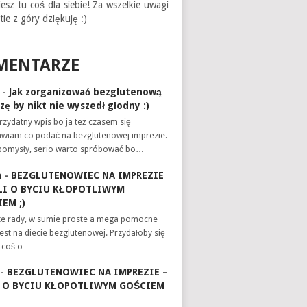
iesz tu coś dla siebie! Za wszelkie uwagi
tie z góry dziękuję :)
MENTARZE
-
Jak zorganizować bezglutenową
zę by nikt nie wyszedł głodny :)
zydatny wpis bo ja też czasem się
awiam co podać na bezglutenowej imprezie.
pomysły, serio warto spróbować bo…
a
-
BEZGLUTENOWIEC NA IMPREZIE
LI O BYCIU KŁOPOTLIWYM
EM ;)
te rady, w sumie proste a mega pomocne
 jest na diecie bezglutenowej. Przydałoby się
e coś o…
-
BEZGLUTENOWIEC NA IMPREZIE –
I O BYCIU KŁOPOTLIWYM GOŚCIEM