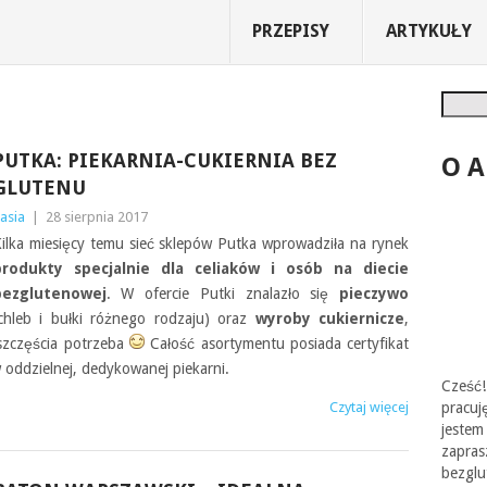
PRZEPISY
ARTYKUŁY
Szukaj
PUTKA: PIEKARNIA-CUKIERNIA BEZ
O 
GLUTENU
asia
|
28 sierpnia 2017
ilka miesięcy temu sieć sklepów Putka wprowadziła na rynek
produkty specjalnie dla celiaków i osób na diecie
bezglutenowej
. W ofercie Putki znalazło się
pieczywo
chleb i bułki różnego rodzaju) oraz
wyroby cukiernicze
,
szczęścia potrzeba
Całość asortymentu posiada certyfikat
 oddzielnej, dedykowanej piekarni.
Cześć!
Czytaj więcej
pracu
jest
zapr
bezgl