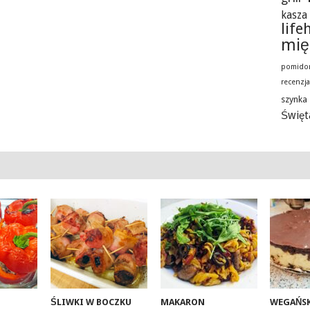
kasza
life
mię
pomido
recenzj
szynka
Święt
ŚLIWKI W BOCZKU
MAKARON
WEGAŃSK