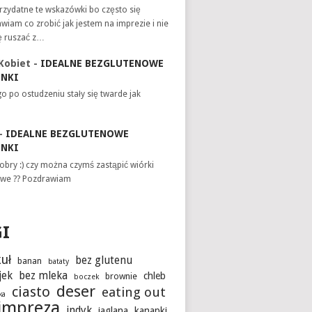
zydatne te wskazówki bo często się
wiam co zrobić jak jestem na imprezie i nie
ę ruszać z…
Kobiet
-
IDEALNE BEZGLUTENOWE
INKI
o po ostudzeniu stały się twarde jak
-
IDEALNE BEZGLUTENOWE
INKI
obry :) czy można czymś zastąpić wiórki
we ?? Pozdrawiam
GI
uł
bez glutenu
banan
bataty
jek
bez mleka
chleb
brownie
boczek
deser
ciasto
eating out
ka
impreza
indyk
jaglana
kanapki