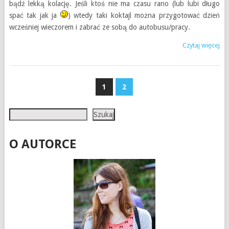
bądź lekką kolację. Jeśli ktoś nie ma czasu rano (lub lubi długo
spać tak jak ja
) wtedy taki koktajl można przygotować dzień
wcześniej wieczorem i zabrać ze sobą do autobusu/pracy.
Czytaj więcej
STRONICOWANIE
1
2
WPISÓW
Szukaj
Szukaj
O AUTORCE