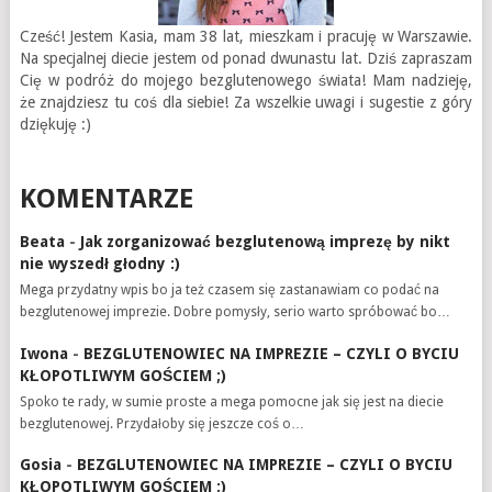
Cześć! Jestem Kasia, mam 38 lat, mieszkam i pracuję w Warszawie.
Na specjalnej diecie jestem od ponad dwunastu lat. Dziś zapraszam
Cię w podróż do mojego bezglutenowego świata! Mam nadzieję,
że znajdziesz tu coś dla siebie! Za wszelkie uwagi i sugestie z góry
dziękuję :)
KOMENTARZE
Beata
-
Jak zorganizować bezglutenową imprezę by nikt
nie wyszedł głodny :)
Mega przydatny wpis bo ja też czasem się zastanawiam co podać na
bezglutenowej imprezie. Dobre pomysły, serio warto spróbować bo…
Iwona
-
BEZGLUTENOWIEC NA IMPREZIE – CZYLI O BYCIU
KŁOPOTLIWYM GOŚCIEM ;)
Spoko te rady, w sumie proste a mega pomocne jak się jest na diecie
bezglutenowej. Przydałoby się jeszcze coś o…
Gosia
-
BEZGLUTENOWIEC NA IMPREZIE – CZYLI O BYCIU
KŁOPOTLIWYM GOŚCIEM ;)