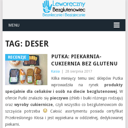
MENU
TAG:
DESER
PUTKA: PIEKARNIA-
RECENZJE
CUKIERNIA BEZ GLUTENU
Kasia
|
28 sierpnia 2017
Kilka miesięcy temu sieć sklepów Putka
wprowadziła na rynek
produkty
specjalnie dla celiaków i osób na diecie bezglutenowej
. W
ofercie Putki znalazło się
pieczywo
(chleb i bułki różnego rodzaju)
oraz
wyroby cukiernicze
, czyli wszystko co bezglutenowcom do
szczęścia potrzeba
Całość asortymentu posiada certyfikat
Przekreślonego Kłosa i jest wypiekana w oddzielnej, dedykowanej
piekarni.