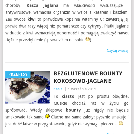
choroby.
Kasza jaglana
ma właściwości wysuszające i
antywirusowe, wzmacnia organizm w walce z katarem i kaszlem.
Zaś owoce
kiwi
to prawdziwa kopalnia witaminy C: zawierają jej
prawie dwa razy więcej niż pomarańcze czy cytryny! Płatki jaglane
w duecie z kiwi wzmacniają odporność i pomagają zwalczyć nawet
ciężkie przeziębienie (sprawdziłam na sobie
)
Czytaj więcej
BEZGLUTENOWE BOUNTY
PRZEPISY
KOKOSOWO-JAGLANE
Kasia
|
9 września 2015
To
ciasto
jest po prostu obłędne!
Musicie chociaż raz w życiu go
spróbować! Wtedy sklepowe
bounty
już nigdy nie będzie
smakowało tak samo
Ciacho ma same zalety: pysznie smakuje i
jest dość łatwe w przygotowaniu, gdyż nie wymaga pieczenia