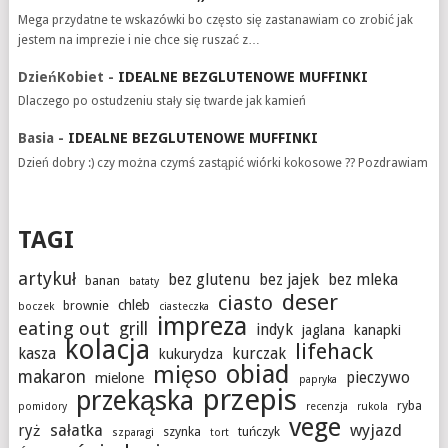
Mega przydatne te wskazówki bo często się zastanawiam co zrobić jak
jestem na imprezie i nie chce się ruszać z…
DzieńKobiet
-
IDEALNE BEZGLUTENOWE MUFFINKI
Dlaczego po ostudzeniu stały się twarde jak kamień
Basia
-
IDEALNE BEZGLUTENOWE MUFFINKI
Dzień dobry :) czy można czymś zastąpić wiórki kokosowe ?? Pozdrawiam
TAGI
artykuł
bez glutenu
bez jajek
bez mleka
banan
bataty
deser
ciasto
chleb
brownie
boczek
ciasteczka
impreza
eating out
grill
indyk
jaglana
kanapki
kolacja
lifehack
kasza
kurczak
kukurydza
obiad
mięso
makaron
pieczywo
mielone
papryka
przepis
przekąska
ryba
pomidory
recenzja
rukola
vege
sałatka
wyjazd
ryż
szynka
tuńczyk
szparagi
tort