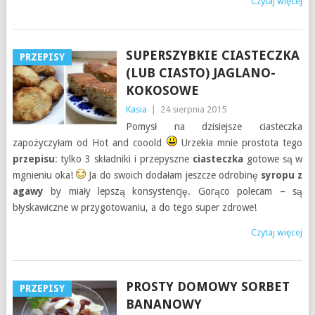
Czytaj więcej
SUPERSZYBKIE CIASTECZKA
PRZEPISY
(LUB CIASTO) JAGLANO-
KOKOSOWE
Kasia
|
24 sierpnia 2015
Pomysł na dzisiejsze ciasteczka
zapożyczyłam od Hot and cooold
Urzekła mnie prostota tego
przepisu
: tylko 3 składniki i przepyszne
ciasteczka
gotowe są w
mgnieniu oka!
Ja do swoich dodałam jeszcze odrobinę
syropu z
agawy
by miały lepszą konsystencję. Gorąco polecam – są
błyskawiczne w przygotowaniu, a do tego super zdrowe!
Czytaj więcej
PROSTY DOMOWY SORBET
PRZEPISY
BANANOWY