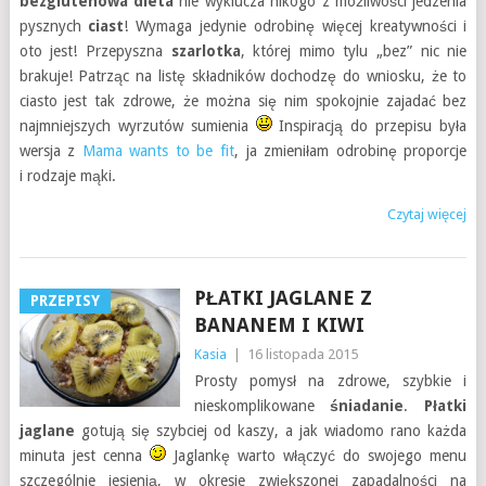
bezglutenowa dieta
nie wyklucza nikogo z możliwości jedzenia
pysznych
ciast
! Wymaga jedynie odrobinę więcej kreatywności i
oto jest! Przepyszna
szarlotka
, której mimo tylu „bez” nic nie
brakuje! Patrząc na listę składników dochodzę do wniosku, że to
ciasto jest tak zdrowe, że można się nim spokojnie zajadać bez
najmniejszych wyrzutów sumienia
Inspiracją do przepisu była
wersja z
Mama wants to be fit
, ja zmieniłam odrobinę proporcje
i rodzaje mąki.
Czytaj więcej
PŁATKI JAGLANE Z
PRZEPISY
BANANEM I KIWI
Kasia
|
16 listopada 2015
Prosty pomysł na zdrowe, szybkie i
nieskomplikowane
śniadanie
.
Płatki
jaglane
gotują się szybciej od kaszy, a jak wiadomo rano każda
minuta jest cenna
Jaglankę warto włączyć do swojego menu
szczególnie jesienią, w okresie zwiększonej zapadalności na