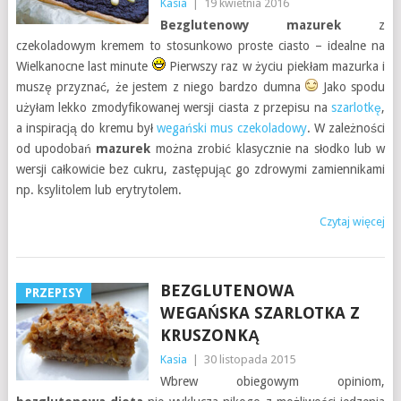
Kasia
|
19 kwietnia 2016
Bezglutenowy mazurek
z
czekoladowym kremem to stosunkowo proste ciasto – idealne na
Wielkanocne last minute
Pierwszy raz w życiu piekłam mazurka i
muszę przyznać, że jestem z niego bardzo dumna
Jako spodu
użyłam lekko zmodyfikowanej wersji ciasta z przepisu na
szarlotkę
,
a inspiracją do kremu był
wegański mus czekoladowy
. W zależności
od upodobań
mazurek
można zrobić klasycznie na słodko lub w
wersji całkowicie bez cukru, zastępując go zdrowymi zamiennikami
np. ksylitolem lub erytrytolem.
Czytaj więcej
BEZGLUTENOWA
PRZEPISY
WEGAŃSKA SZARLOTKA Z
KRUSZONKĄ
Kasia
|
30 listopada 2015
Wbrew obiegowym opiniom,