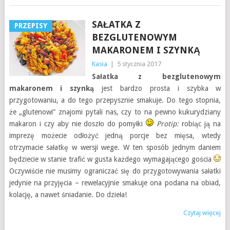
SAŁATKA Z
PRZEPISY
BEZGLUTENOWYM
MAKARONEM I SZYNKĄ
Kasia
|
5 stycznia 2017
Sałatka z bezglutenowym
makaronem i szynką
jest bardzo prosta i szybka w
przygotowaniu, a do tego przepysznie smakuje. Do tego stopnia,
że „glutenowi” znajomi pytali nas, czy to na pewno kukurydziany
makaron i czy aby nie doszło do pomyłki
Protip:
robiąc ją na
imprezę możecie odłożyć jedną porcje bez mięsa, wtedy
otrzymacie sałatkę w wersji wege. W ten sposób jednym daniem
będziecie w stanie trafić w gusta każdego wymagającego gościa
Oczywiście nie musimy ograniczać się do przygotowywania sałatki
jedynie na przyjęcia – rewelacyjnie smakuje ona podana na obiad,
kolację, a nawet śniadanie. Do dzieła!
Czytaj więcej