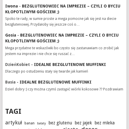
Iwona
-
BEZGLUTENOWIEC NA IMPREZIE – CZYLI O BYCIU
KŁOPOTLIWYM GOŚCIEM ;)
Spoko te rady, w sumie proste a mega pomocne jak się jest na diecie
bezglutenowej. Przydałoby się jeszcze coś o…
Gosia
-
BEZGLUTENOWIEC NA IMPREZIE – CZYLI O BYCIU
KŁOPOTLIWYM GOŚCIEM ;)
Mega przydatne te wskazówki bo często się zastanawiam co zrobić jak
jestem na imprezie i nie chce się ruszać z…
DzieńKobiet
-
IDEALNE BEZGLUTENOWE MUFFINKI
Dlaczego po ostudzeniu stały się twarde jak kamień
Basia
-
IDEALNE BEZGLUTENOWE MUFFINKI
Dzień dobry :) czy można czymś zastąpić wiórki kokosowe ?? Pozdrawiam
TAGI
artykuł
bez glutenu
bez jajek
bez mleka
banan
bataty