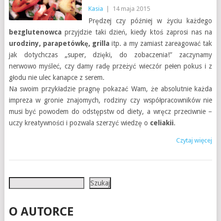
Kasia
|
14 maja 2015
Prędzej czy później w życiu każdego
bezglutenowca
przyjdzie taki dzień, kiedy ktoś zaprosi nas na
urodziny, parapetówkę, grilla
itp. a my zamiast zareagować tak
jak dotychczas „super, dzięki, do zobaczenia!” zaczynamy
nerwowo myśleć, czy damy radę przeżyć wieczór pełen pokus i z
głodu nie ulec kanapce z serem.
Na swoim przykładzie pragnę pokazać Wam, że absolutnie każda
impreza w gronie znajomych, rodziny czy współpracowników nie
musi być powodem do odstępstw od diety, a wręcz przeciwnie –
uczy kreatywności i pozwala szerzyć wiedzę o
celiakii
.
Czytaj więcej
Szukaj
Szukaj
O AUTORCE