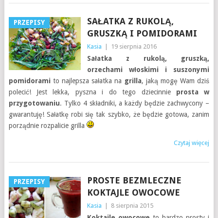
SAŁATKA Z RUKOLĄ,
PRZEPISY
GRUSZKĄ I POMIDORAMI
Kasia
|
19 sierpnia 2016
Sałatka z rukolą, gruszką,
orzechami włoskimi i suszonymi
pomidorami
to najlepsza sałatka na
grilla
, jaką mogę Wam dziś
polecić! Jest lekka, pyszna i do tego dziecinnie
prosta w
przygotowaniu
. Tylko 4 składniki, a każdy będzie zachwycony –
gwarantuję! Sałatkę robi się tak szybko, że będzie gotowa, zanim
porządnie rozpalicie grilla
Czytaj więcej
PROSTE BEZMLECZNE
PRZEPISY
KOKTAJLE OWOCOWE
Kasia
|
8 sierpnia 2015
Koktajle owocowe
to bardzo prosty i