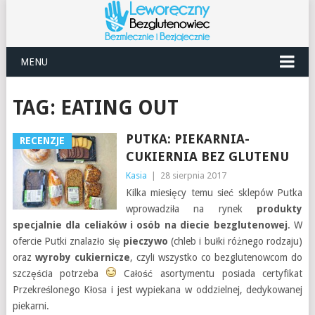
MENU
TAG:
EATING OUT
PUTKA: PIEKARNIA-
RECENZJE
CUKIERNIA BEZ GLUTENU
Kasia
|
28 sierpnia 2017
Kilka miesięcy temu sieć sklepów Putka
wprowadziła na rynek
produkty
specjalnie dla celiaków i osób na diecie bezglutenowej
. W
ofercie Putki znalazło się
pieczywo
(chleb i bułki różnego rodzaju)
oraz
wyroby cukiernicze
, czyli wszystko co bezglutenowcom do
szczęścia potrzeba
Całość asortymentu posiada certyfikat
Przekreślonego Kłosa i jest wypiekana w oddzielnej, dedykowanej
piekarni.