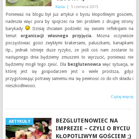
Kasia
|
5 czerwca 2015
Ponieważ na blogu był już artykuł o byciu kłopotliwym gościem,
nadeszła więc pora by spojrzeć na ten problem z drugiej strony
barykady
Dzisiaj chciałam podzielić się swoimi refleksjami na
temat
organizacji własnego przyjęcia
. Można oczywiście
poczęstować gości zwykłymi krakersami, paluszkami, kanapkami
itp., jednak istnieje duże ryzyko, że jeśli coś nam zostanie to
następnego dnia będziemy zmuszeni to wyrzucić, ponieważ nie
będziemy mogli tego zjeść. Dla
bezglutenowca
więc sytuacja, w
której jest się gospodarzem jest o wiele prostsza, gdyż
przygotowując potrawy samemu ma się pewność co do ich składu i
nieszkodliwości.
Czytaj więcej
BEZGLUTENOWIEC NA
ARTYKUŁY
IMPREZIE – CZYLI O BYCIU
KŁOPOTLIWYM GOŚCIEM ;)