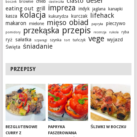
deser
ciasto
chleb
brownie
boczek
ciasteczka
impreza
eating out
grill
indyk
jaglana
kanapki
kolacja
lifehack
kasza
kurczak
kukurydza
obiad
mięso
makaron
pieczywo
mielone
papryka
przepis
przekąska
ryba
pomidory
recenzja
rukola
vege
sałatka
wyjazd
ryż
szynka
tuńczyk
szparagi
tort
śniadanie
Święta
PRZEPISY
BEZGLUTENOWE
PAPRYKA
ŚLIWKI W BOCZKU
CURRY Z
FASZEROWANA