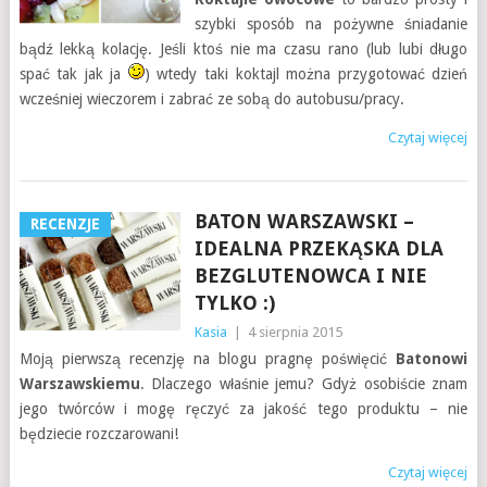
szybki sposób na pożywne śniadanie
bądź lekką kolację. Jeśli ktoś nie ma czasu rano (lub lubi długo
spać tak jak ja
) wtedy taki koktajl można przygotować dzień
wcześniej wieczorem i zabrać ze sobą do autobusu/pracy.
Czytaj więcej
BATON WARSZAWSKI –
RECENZJE
IDEALNA PRZEKĄSKA DLA
BEZGLUTENOWCA I NIE
TYLKO :)
Kasia
|
4 sierpnia 2015
Moją pierwszą recenzję na blogu pragnę poświęcić
Batonowi
Warszawskiemu
. Dlaczego właśnie jemu? Gdyż osobiście znam
jego twórców i mogę ręczyć za jakość tego produktu – nie
będziecie rozczarowani!
Czytaj więcej