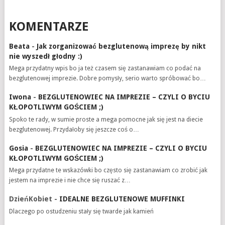
KOMENTARZE
Beata
-
Jak zorganizować bezglutenową imprezę by nikt
nie wyszedł głodny :)
Mega przydatny wpis bo ja też czasem się zastanawiam co podać na
bezglutenowej imprezie. Dobre pomysły, serio warto spróbować bo…
Iwona
-
BEZGLUTENOWIEC NA IMPREZIE – CZYLI O BYCIU
KŁOPOTLIWYM GOŚCIEM ;)
Spoko te rady, w sumie proste a mega pomocne jak się jest na diecie
bezglutenowej. Przydałoby się jeszcze coś o…
Gosia
-
BEZGLUTENOWIEC NA IMPREZIE – CZYLI O BYCIU
KŁOPOTLIWYM GOŚCIEM ;)
Mega przydatne te wskazówki bo często się zastanawiam co zrobić jak
jestem na imprezie i nie chce się ruszać z…
DzieńKobiet
-
IDEALNE BEZGLUTENOWE MUFFINKI
Dlaczego po ostudzeniu stały się twarde jak kamień