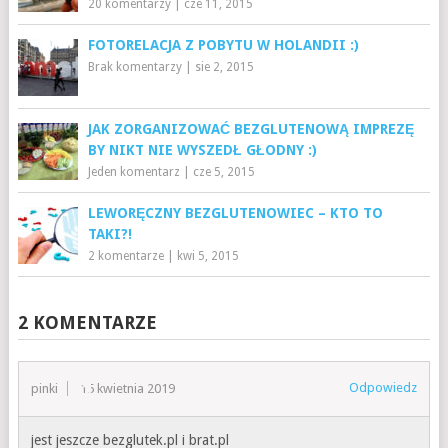
20 komentarzy
|
cze 11, 2015
FOTORELACJA Z POBYTU W HOLANDII :)
Brak komentarzy
|
sie 2, 2015
JAK ZORGANIZOWAĆ BEZGLUTENOWĄ IMPREZĘ
BY NIKT NIE WYSZEDŁ GŁODNY :)
Jeden komentarz
|
cze 5, 2015
LEWORĘCZNY BEZGLUTENOWIEC – KTO TO
TAKI?!
2 komentarze
|
kwi 5, 2015
2 KOMENTARZE
Odpowiedz
pinki
15 kwietnia 2019
jest jeszcze bezglutek.pl i brat.pl