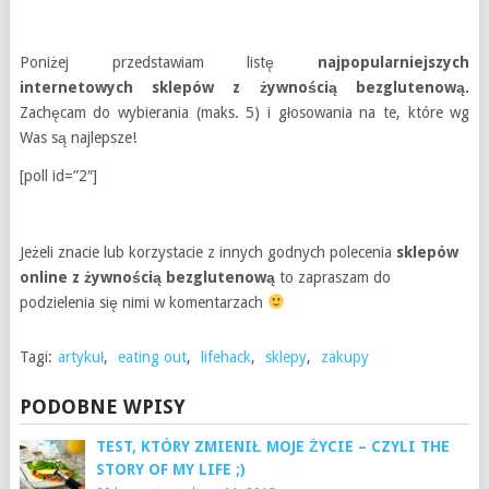
Poniżej przedstawiam listę
najpopularniejszych
internetowych sklepów z żywnością bezglutenową.
Zachęcam do wybierania (maks. 5) i głosowania na te, które wg
Was są najlepsze!
[poll id=”2″]
Jeżeli znacie lub korzystacie z innych godnych polecenia
sklepów
online z żywnością bezglutenową
to zapraszam do
podzielenia się nimi w komentarzach
Tagi:
artykuł
,
eating out
,
lifehack
,
sklepy
,
zakupy
PODOBNE WPISY
TEST, KTÓRY ZMIENIŁ MOJE ŻYCIE – CZYLI THE
STORY OF MY LIFE ;)