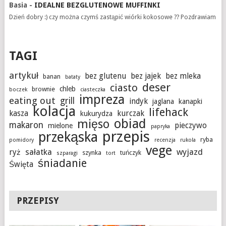
Basia
-
IDEALNE BEZGLUTENOWE MUFFINKI
Dzień dobry :) czy można czymś zastąpić wiórki kokosowe ?? Pozdrawiam
TAGI
artykuł
bez glutenu
bez jajek
bez mleka
banan
bataty
deser
ciasto
chleb
brownie
boczek
ciasteczka
impreza
eating out
grill
indyk
jaglana
kanapki
kolacja
lifehack
kasza
kurczak
kukurydza
obiad
mięso
makaron
pieczywo
mielone
papryka
przepis
przekąska
ryba
pomidory
recenzja
rukola
vege
sałatka
wyjazd
ryż
szynka
tuńczyk
szparagi
tort
śniadanie
Święta
PRZEPISY