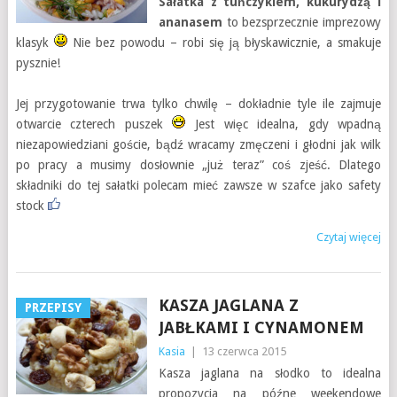
Sałatka z tuńczykiem, kukurydzą i
ananasem
to bezsprzecznie imprezowy
klasyk
Nie bez powodu – robi się ją błyskawicznie, a smakuje
pysznie!
Jej przygotowanie trwa tylko chwilę – dokładnie tyle ile zajmuje
otwarcie czterech puszek
Jest więc idealna, gdy wpadną
niezapowiedziani goście, bądź wracamy zmęczeni i głodni jak wilk
po pracy a musimy dosłownie „już teraz” coś zjeść. Dlatego
składniki do tej sałatki polecam mieć zawsze w szafce jako safety
stock
Czytaj więcej
KASZA JAGLANA Z
PRZEPISY
JABŁKAMI I CYNAMONEM
Kasia
|
13 czerwca 2015
Kasza jaglana na słodko to idealna
propozycja na późne weekendowe