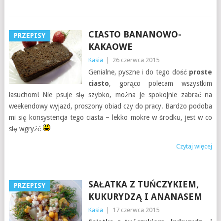
CIASTO BANANOWO-
PRZEPISY
KAKAOWE
Kasia
|
26 czerwca 2015
Genialne, pyszne i do tego dość
proste
ciasto
, gorąco polecam wszystkim
łasuchom! Nie psuje się szybko, można je spokojnie zabrać na
weekendowy wyjazd, proszony obiad czy do pracy. Bardzo podoba
mi się konsystencja tego ciasta – lekko mokre w środku, jest w co
się wgryźć
Czytaj więcej
SAŁATKA Z TUŃCZYKIEM,
PRZEPISY
KUKURYDZĄ I ANANASEM
Kasia
|
17 czerwca 2015