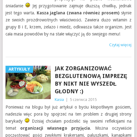
śniadanie
Jej przygotowanie zajmuje dłuższą chwilkę, jednak
jest tego warta.
Kasza jaglana (zwana również prosem)
słynie
ze swoich prozdrowotnych właściwości. Zawiera dużo witamin z
grupy B i E, krzem, żelazo i miedź, odkwasza także organizm. Jest
cała masa powodów by na stałe włączyć ją do swojego menu!
Czytaj więcej
JAK ZORGANIZOWAĆ
ARTYKUŁY
BEZGLUTENOWĄ IMPREZĘ
BY NIKT NIE WYSZEDŁ
GŁODNY :)
Kasia
|
5 czerwca 2015
Ponieważ na blogu był już artykuł o byciu kłopotliwym gościem,
nadeszła więc pora by spojrzeć na ten problem z drugiej strony
barykady
Dzisiaj chciałam podzielić się swoimi refleksjami na
temat
organizacji własnego przyjęcia
. Można oczywiście
poczęstować gości zwykłymi krakersami, paluszkami, kanapkami