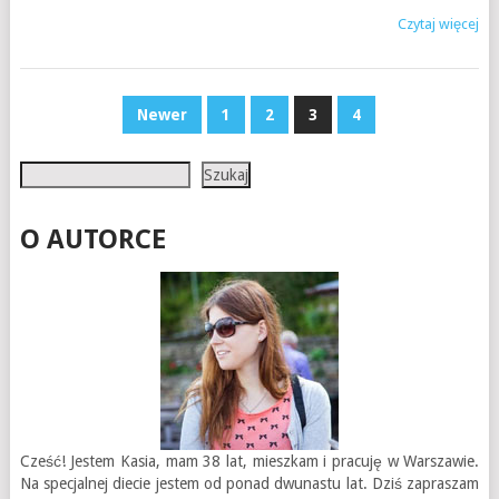
Czytaj więcej
STRONICOWANIE
Newer
1
2
3
4
WPISÓW
Szukaj
Szukaj
O AUTORCE
Cześć! Jestem Kasia, mam 38 lat, mieszkam i pracuję w Warszawie.
Na specjalnej diecie jestem od ponad dwunastu lat. Dziś zapraszam