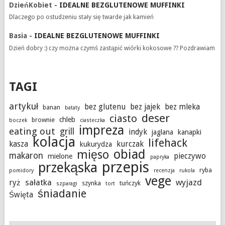
DzieńKobiet
-
IDEALNE BEZGLUTENOWE MUFFINKI
Dlaczego po ostudzeniu stały się twarde jak kamień
Basia
-
IDEALNE BEZGLUTENOWE MUFFINKI
Dzień dobry :) czy można czymś zastąpić wiórki kokosowe ?? Pozdrawiam
TAGI
artykuł
bez glutenu
bez jajek
bez mleka
banan
bataty
deser
ciasto
chleb
brownie
boczek
ciasteczka
impreza
eating out
grill
indyk
jaglana
kanapki
kolacja
lifehack
kasza
kurczak
kukurydza
obiad
mięso
makaron
pieczywo
mielone
papryka
przepis
przekąska
ryba
pomidory
recenzja
rukola
vege
sałatka
wyjazd
ryż
szynka
tuńczyk
szparagi
tort
śniadanie
Święta