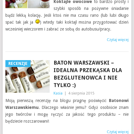
Koktajle owocowe
to bardzo prosty i
szybki sposób na pożywne śniadanie
bądź lekką kolację. Jeśli ktoś nie ma czasu rano (lub lubi długo
spać tak jak ja
) wtedy taki koktajl można przygotować dzień
wcześniej wieczorem i zabrać ze sobą do autobusu/pracy.
Czytaj więcej
BATON WARSZAWSKI –
RECENZJE
IDEALNA PRZEKĄSKA DLA
BEZGLUTENOWCA I NIE
TYLKO :)
Kasia
|
4 sierpnia 2015
Moją pierwszą recenzję na blogu pragnę poświęcić
Batonowi
Warszawskiemu
. Dlaczego właśnie jemu? Gdyż osobiście znam
jego twórców i mogę ręczyć za jakość tego produktu – nie
będziecie rozczarowani!
Czytaj więcej