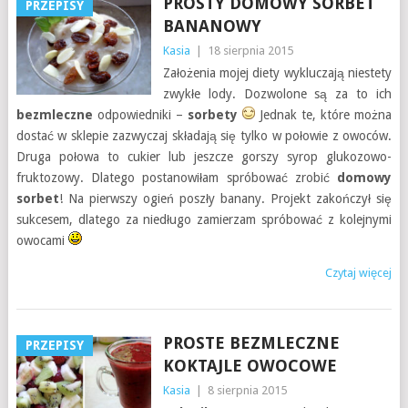
PROSTY DOMOWY SORBET
PRZEPISY
BANANOWY
Kasia
|
18 sierpnia 2015
Założenia mojej diety wykluczają niestety
zwykłe lody. Dozwolone są za to ich
bezmleczne
odpowiedniki –
sorbety
Jednak te, które można
dostać w sklepie zazwyczaj składają się tylko w połowie z owoców.
Druga połowa to cukier lub jeszcze gorszy syrop glukozowo-
fruktozowy. Dlatego postanowiłam spróbować zrobić
domowy
sorbet
! Na pierwszy ogień poszły banany. Projekt zakończył się
sukcesem, dlatego za niedługo zamierzam spróbować z kolejnymi
owocami
Czytaj więcej
PROSTE BEZMLECZNE
PRZEPISY
KOKTAJLE OWOCOWE
Kasia
|
8 sierpnia 2015