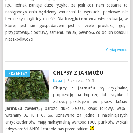
itp., jednak istnieje duże ryzyko, że jeśli coś nam zostanie to
następnego dnia będziemy zmuszeni to wyrzucić, ponieważ nie
będziemy mogli tego zjeść. Dla
bezglutenowca
więc sytuacja, w
której jest się gospodarzem jest o wiele prostsza, gdyż
przygotowując potrawy samemu ma się pewność co do ich składu i
nieszkodliwości.
Czytaj więcej
CHIPSY Z JARMUŻU
PRZEPISY
Kasia
|
3 czerwca 2015
Chipsy z jarmużu
są oryginalną
propozycją na imprezę lub szybką i
zdrową przekąskę po pracy.
Liście
jarmużu
zawierają bardzo dużo żelaza, kwas foliowy, wapń,
witaminy A, K i C. Są uznawane za jedne z najsilniejszych
antyoksydantów (mają maksymalną wartość 1000 punktów w skali
odżywczości ANDI i chronią nas przed rakiem
).