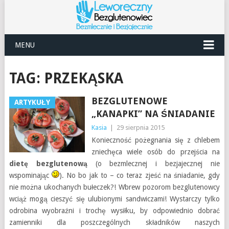
MENU
TAG:
PRZEKĄSKA
BEZGLUTENOWE
ARTYKUŁY
„KANAPKI” NA ŚNIADANIE
Kasia
|
29 sierpnia 2015
Konieczność pożegnania się z chlebem
zniechęca wiele osób do przejścia na
dietę bezglutenową
(o bezmlecznej i bezjajecznej nie
wspominając
). No bo jak to – co teraz zjeść na śniadanie, gdy
nie można ukochanych bułeczek?! Wbrew pozorom bezglutenowcy
wciąż mogą cieszyć się ulubionymi sandwiczami! Wystarczy tylko
odrobina wyobraźni i trochę wysiłku, by odpowiednio dobrać
zamienniki dla poszczególnych składników naszych