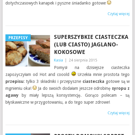
dotychczasowych kanapek i pyszne śniadanko gotowe
Czytaj więcej
SUPERSZYBKIE CIASTECZKA
PRZEPISY
(LUB CIASTO) JAGLANO-
KOKOSOWE
Kasia
|
24 sierpnia 2015
Pomysł na dzisiejsze ciasteczka
zapożyczyłam od Hot and cooold
Urzekła mnie prostota tego
przepisu
: tylko 3 składniki i przepyszne
ciasteczka
gotowe są w
mgnieniu oka!
Ja do swoich dodałam jeszcze odrobinę
syropu z
agawy
by miały lepszą konsystencję. Gorąco polecam – są
błyskawiczne w przygotowaniu, a do tego super zdrowe!
Czytaj więcej