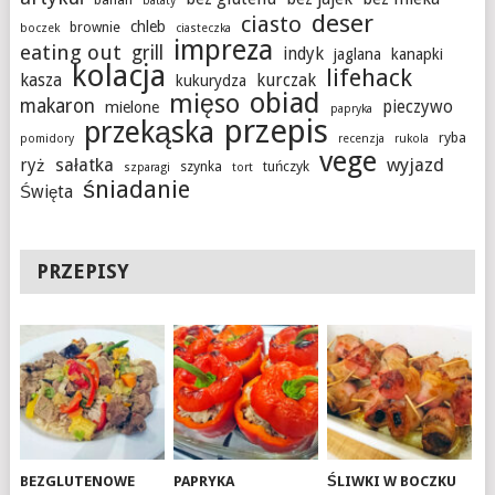
bataty
deser
ciasto
chleb
brownie
boczek
ciasteczka
impreza
eating out
grill
indyk
jaglana
kanapki
kolacja
lifehack
kasza
kurczak
kukurydza
obiad
mięso
makaron
pieczywo
mielone
papryka
przepis
przekąska
ryba
pomidory
recenzja
rukola
vege
sałatka
wyjazd
ryż
szynka
tuńczyk
szparagi
tort
śniadanie
Święta
PRZEPISY
BEZGLUTENOWE
PAPRYKA
ŚLIWKI W BOCZKU