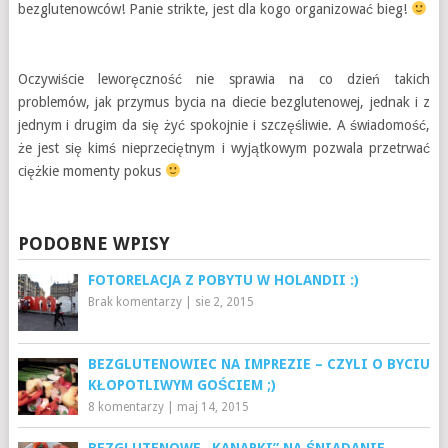
bezglutenowców! Panie strikte, jest dla kogo organizować bieg!
Oczywiście leworęczność nie sprawia na co dzień takich
problemów, jak przymus bycia na diecie bezglutenowej, jednak i z
jednym i drugim da się żyć spokojnie i szczęśliwie. A świadomość,
że jest się kimś nieprzeciętnym i wyjątkowym pozwala przetrwać
ciężkie momenty pokus
PODOBNE WPISY
FOTORELACJA Z POBYTU W HOLANDII :)
Brak komentarzy
|
sie 2, 2015
BEZGLUTENOWIEC NA IMPREZIE – CZYLI O BYCIU
KŁOPOTLIWYM GOŚCIEM ;)
8 komentarzy
|
maj 14, 2015
BEZGLUTENOWE „KANAPKI” NA ŚNIADANIE