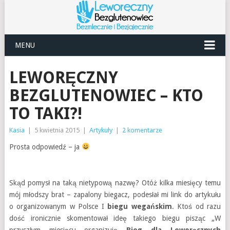
MENU
LEWORĘCZNY
BEZGLUTENOWIEC – KTO
TO TAKI?!
Kasia
|
5 kwietnia 2015
|
Artykuły
|
2 komentarze
Prosta odpowiedź – ja
Skąd pomysł na taką nietypową nazwę? Otóż kilka miesięcy temu
mój młodszy brat – zapalony biegacz, podesłał mi link do artykułu
o organizowanym w Polsce I
biegu wegańskim
. Ktoś od razu
dość ironicznie skomentował ideę takiego biegu pisząc „W