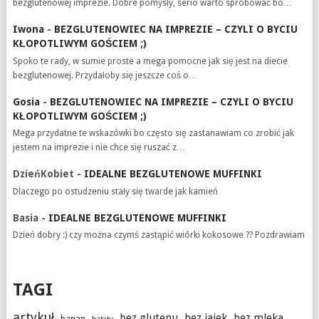
bezglutenowej imprezie. Dobre pomysły, serio warto spróbować bo…
Iwona
-
BEZGLUTENOWIEC NA IMPREZIE – CZYLI O BYCIU
KŁOPOTLIWYM GOŚCIEM ;)
Spoko te rady, w sumie proste a mega pomocne jak się jest na diecie
bezglutenowej. Przydałoby się jeszcze coś o…
Gosia
-
BEZGLUTENOWIEC NA IMPREZIE – CZYLI O BYCIU
KŁOPOTLIWYM GOŚCIEM ;)
Mega przydatne te wskazówki bo często się zastanawiam co zrobić jak
jestem na imprezie i nie chce się ruszać z…
DzieńKobiet
-
IDEALNE BEZGLUTENOWE MUFFINKI
Dlaczego po ostudzeniu stały się twarde jak kamień
Basia
-
IDEALNE BEZGLUTENOWE MUFFINKI
Dzień dobry :) czy można czymś zastąpić wiórki kokosowe ?? Pozdrawiam
TAGI
artykuł
bez glutenu
bez jajek
bez mleka
banan