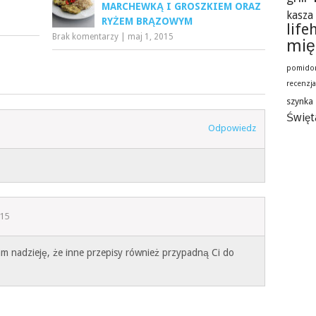
MARCHEWKĄ I GROSZKIEM ORAZ
kasza
RYŻEM BRĄZOWYM
life
Brak komentarzy
|
maj 1, 2015
mię
pomido
recenzj
szynka
Święt
Odpowiedz
015
m nadzieję, że inne przepisy również przypadną Ci do