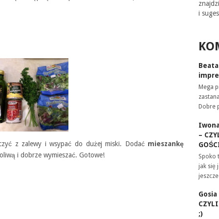
znajdz
i suges
KO
Beata
impre
Mega pr
zastan
Dobre 
Iwon
– CZY
zyć z zalewy i wsypać do dużej miski. Dodać
mieszankę
GOŚCI
 oliwą i dobrze wymieszać. Gotowe!
Spoko 
jak się
jeszcz
Gosia
CZYL
;)