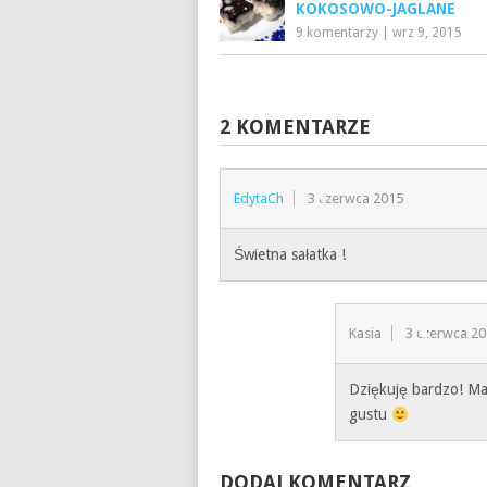
KOKOSOWO-JAGLANE
9 komentarzy
|
wrz 9, 2015
2 KOMENTARZE
EdytaCh
3 czerwca 2015
Świetna sałatka !
Kasia
3 czerwca 2
Dziękuję bardzo! Ma
gustu
DODAJ KOMENTARZ