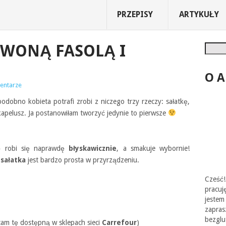
PRZEPISY
ARTYKUŁY
RWONĄ FASOLĄ I
Szukaj
O 
entarze
odobno kobieta potrafi zrobi z niczego trzy rzeczy: sałatkę,
kapelusz. Ja postanowiłam tworzyć jedynie to pierwsze
ę
robi się naprawdę
błyskawicznie
, a smakuje wybornie!
o
sałatka
jest bardzo prosta w przyrządzeniu.
Cześć!
pracu
jest
zapr
bezgl
cam tę dostępną w sklepach sieci
Carrefour
)