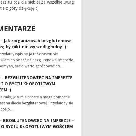
iesz tu coś dla siebie! Za wszelkie uwagi
tie z góry dziękuję :)
MENTARZE
-
Jak zorganizować bezglutenową
zę by nikt nie wyszedł głodny :)
zydatny wpis bo ja też czasem się
awiam co podać na bezglutenowej imprezie.
pomysły, serio warto spróbować bo…
a
-
BEZGLUTENOWIEC NA IMPREZIE
LI O BYCIU KŁOPOTLIWYM
EM ;)
te rady, w sumie proste a mega pomocne
 jest na diecie bezglutenowej. Przydałoby się
e coś o…
-
BEZGLUTENOWIEC NA IMPREZIE –
I O BYCIU KŁOPOTLIWYM GOŚCIEM