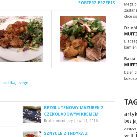
POBIERZ PRZEPIS
Mega pr
zastana
chce si
Dzień
MUFF
Dlaczeg
kamień
Basia
MUFF
Dzień d
kokoso
,
sałatka
,
vege
TA
BEZGLUTENOWY MAZUREK Z
artyk
CZEKOLADOWYM KREMEM
bez ja
8
Brak komentarzy
|
kwi 19, 2016
ciastecz
SZNYCLE Z INDYKA Z
grill