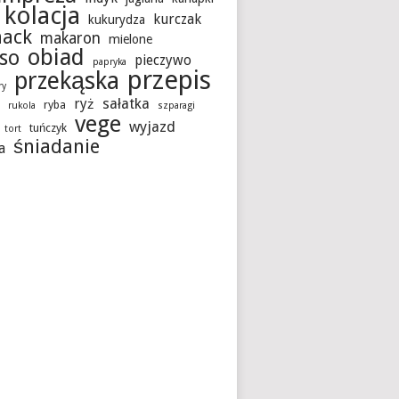
kolacja
kurczak
kukurydza
hack
makaron
mielone
obiad
so
pieczywo
papryka
przepis
przekąska
ry
sałatka
ryż
ryba
a
rukola
szparagi
vege
wyjazd
tuńczyk
tort
śniadanie
a