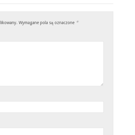
*
blikowany.
Wymagane pola są oznaczone