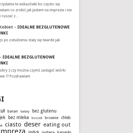
zydatne te wskazówki bo często się
wiam co zrobić jak jestem na imprezie i nie
ę ruszać z…
Kobiet
-
IDEALNE BEZGLUTENOWE
INKI
o po ostudzeniu stały się twarde jak
-
IDEALNE BEZGLUTENOWE
INKI
obry :) czy można czymś zastąpić wiórki
we ?? Pozdrawiam
GI
uł
bez glutenu
banan
bataty
jek
bez mleka
chleb
brownie
boczek
deser
ciasto
eating out
ka
impreza
indyk
jaglana
kanapki