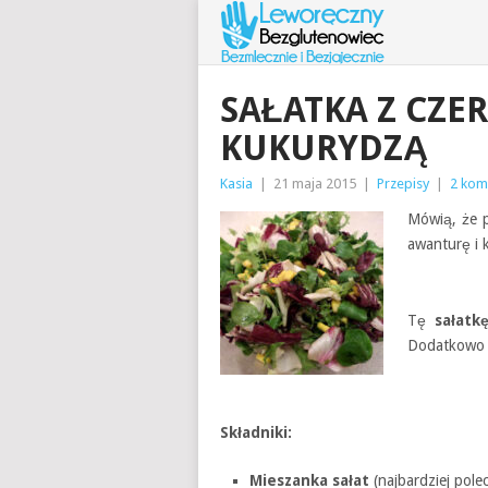
SAŁATKA Z CZE
KUKURYDZĄ
Kasia
|
21 maja 2015
|
Przepisy
|
2 kom
Mówią, że p
awanturę i 
Tę
sałatk
Dodatkow
Składniki:
Mieszanka sałat
(najbardziej pole