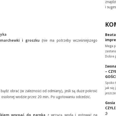
znajdz
i suges
KO
dyka
Beata
impre
 marchewki i groszku
(nie ma potrzeby wcześniejszego
Mega pr
zastan
Dobre 
Iwon
– CZY
GOŚCI
Spoko 
jak się
bądź obrać (w zależności od odmiany), jeśli są duże pokroić
jeszcz
o osolonej wodzie przez 20 min. Po ugotowaniu odcedzić.
Gosia
CZYL
;)
zkiem wsypać do garnka
z wrzącą wodą i gotować na