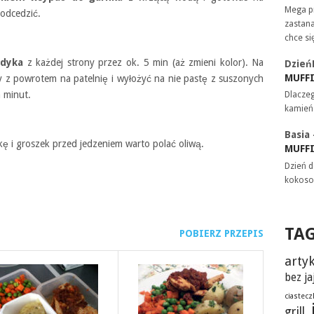
Mega pr
odcedzić.
zastana
chce si
ndyka
z każdej strony przez ok. 5 min (aż zmieni kolor). Na
Dzień
MUFF
y z powrotem na patelnię i wyłożyć na nie pastę z suszonych
 minut.
Dlaczeg
kamień
Basia
 i groszek przed jedzeniem warto polać oliwą.
MUFF
Dzień d
kokoso
TA
POBIERZ PRZEPIS
artyk
bez ja
ciastecz
grill