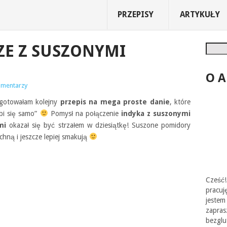
PRZEPISY
ARTYKUŁY
ZE Z SUSZONYMI
Szukaj
O 
omentarzy
ygotowałam kolejny
przepis na mega proste danie
, które
bi się samo”
Pomysł na połączenie
indyka z suszonymi
mi
okazał się być strzałem w dziesiątkę! Suszone pomidory
chną i jeszcze lepiej smakują
Cześć!
pracu
jest
zapr
bezgl