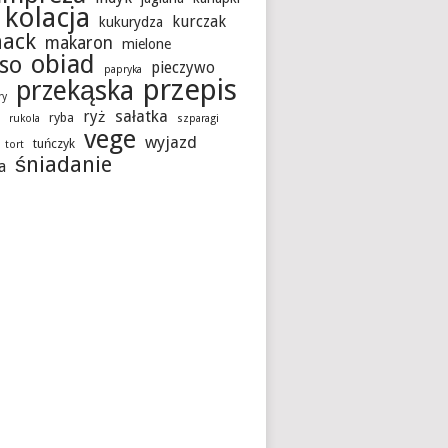
kolacja
kurczak
kukurydza
hack
makaron
mielone
obiad
so
pieczywo
papryka
przepis
przekąska
ry
sałatka
ryż
ryba
a
rukola
szparagi
vege
wyjazd
tuńczyk
tort
śniadanie
a