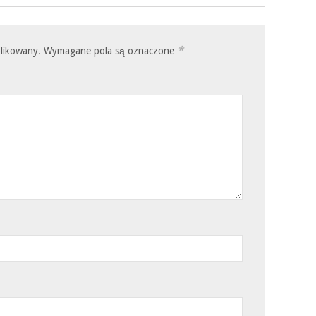
*
blikowany.
Wymagane pola są oznaczone