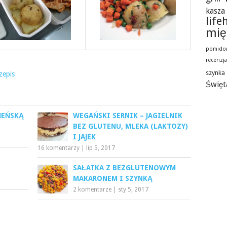
kasza
life
mię
pomido
recenzj
szynka
zepis
Święt
MEŃSKĄ
WEGAŃSKI SERNIK – JAGIELNIK
BEZ GLUTENU, MLEKA (LAKTOZY)
I JAJEK
16 komentarzy
|
lip 5, 2017
SAŁATKA Z BEZGLUTENOWYM
MAKARONEM I SZYNKĄ
2 komentarze
|
sty 5, 2017