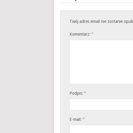
Twój adres email nie zostanie opu
*
Komentarz:
*
Podpis:
*
E-mail: