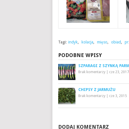
Tagi:
indyk
,
kolacja
,
mięso
,
obiad
,
pr
PODOBNE WPISY
SZPARAGI Z SZYNKĄ PAR
Brak komentarzy
|
cze 23, 2017
CHIPSY Z JARMUŻU
Brak komentarzy
|
cze 3, 2015
DODAJ KOMENTARZ