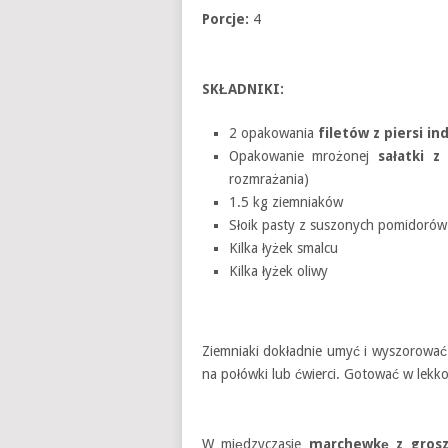
Porcje:
4
SKŁADNIKI:
2 opakowania
filetów z piersi in
Opakowanie mrożonej
sałatki z
rozmrażania)
1.5 kg ziemniaków
Słoik pasty z suszonych pomidorów
Kilka łyżek smalcu
Kilka łyżek oliwy
Ziemniaki dokładnie umyć i wyszorować 
na połówki lub ćwierci. Gotować w lekk
W międzyczasie
marchewkę z gros