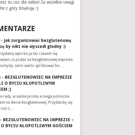
iesz tu coś dla siebie! Za wszelkie uwagi
tie z góry dziękuję :)
MENTARZE
-
Jak zorganizować bezglutenową
zę by nikt nie wyszedł głodny :)
zydatny wpis bo ja też czasem się
awiam co podać na bezglutenowej imprezie.
pomysły, serio warto spróbować bo…
a
-
BEZGLUTENOWIEC NA IMPREZIE
LI O BYCIU KŁOPOTLIWYM
EM ;)
te rady, w sumie proste a mega pomocne
 jest na diecie bezglutenowej. Przydałoby się
e coś o…
-
BEZGLUTENOWIEC NA IMPREZIE –
I O BYCIU KŁOPOTLIWYM GOŚCIEM