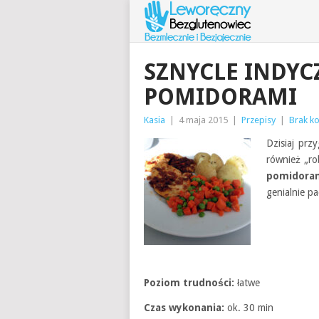
SZNYCLE INDYC
POMIDORAMI
Kasia
|
4 maja 2015
|
Przepisy
|
Brak k
Dzisiaj prz
również „ro
pomidora
genialnie pa
Poziom trudności:
łatwe
Czas wykonania:
ok. 30 min