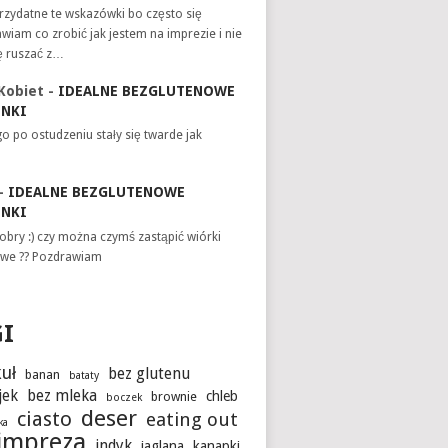
zydatne te wskazówki bo często się
wiam co zrobić jak jestem na imprezie i nie
ę ruszać z…
Kobiet
-
IDEALNE BEZGLUTENOWE
INKI
o po ostudzeniu stały się twarde jak
-
IDEALNE BEZGLUTENOWE
INKI
obry :) czy można czymś zastąpić wiórki
we ?? Pozdrawiam
GI
uł
bez glutenu
banan
bataty
jek
bez mleka
chleb
brownie
boczek
deser
ciasto
eating out
ka
impreza
indyk
jaglana
kanapki