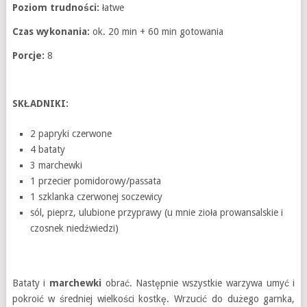
Poziom trudności:
łatwe
Czas wykonania:
ok. 20 min + 60 min gotowania
Porcje:
8
SKŁADNIKI:
2 papryki czerwone
4 bataty
3 marchewki
1 przecier pomidorowy/passata
1 szklanka czerwonej soczewicy
sól, pieprz, ulubione przyprawy (u mnie zioła prowansalskie i
czosnek niedźwiedzi)
Bataty i
marchewki
obrać. Następnie wszystkie warzywa umyć i
pokroić w średniej wielkości kostkę. Wrzucić do dużego garnka,