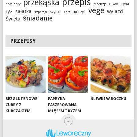
przepis
przekąska
ryba
pomidory
recenzja
rukola
vege
sałatka
wyjazd
ryż
szynka
tuńczyk
szparagi
tort
śniadanie
Święta
PRZEPISY
BEZGLUTENOWE
PAPRYKA
ŚLIWKI W BOCZKU
CURRY Z
FASZEROWANA
KURCZAKIEM
MIĘSEM I RYŻEM