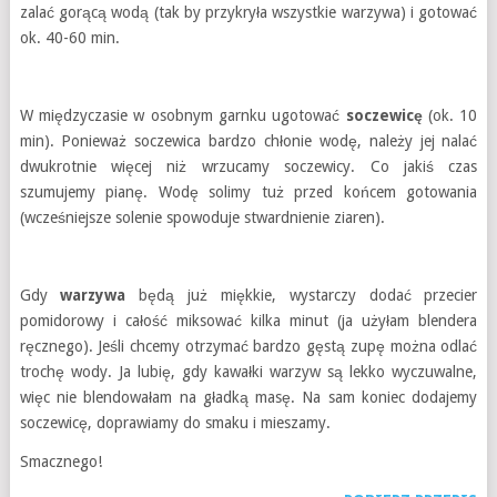
zalać gorącą wodą (tak by przykryła wszystkie warzywa) i gotować
ok. 40-60 min.
W międzyczasie w osobnym garnku ugotować
soczewicę
(ok. 10
min). Ponieważ soczewica bardzo chłonie wodę, należy jej nalać
dwukrotnie więcej niż wrzucamy soczewicy. Co jakiś czas
szumujemy pianę. Wodę solimy tuż przed końcem gotowania
(wcześniejsze solenie spowoduje stwardnienie ziaren).
Gdy
warzywa
będą już miękkie, wystarczy dodać przecier
pomidorowy i całość miksować kilka minut (ja użyłam blendera
ręcznego). Jeśli chcemy otrzymać bardzo gęstą zupę można odlać
trochę wody. Ja lubię, gdy kawałki warzyw są lekko wyczuwalne,
więc nie blendowałam na gładką masę. Na sam koniec dodajemy
soczewicę, doprawiamy do smaku i mieszamy.
Smacznego!