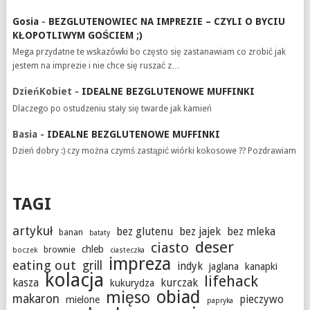
Gosia
-
BEZGLUTENOWIEC NA IMPREZIE – CZYLI O BYCIU
KŁOPOTLIWYM GOŚCIEM ;)
Mega przydatne te wskazówki bo często się zastanawiam co zrobić jak
jestem na imprezie i nie chce się ruszać z…
DzieńKobiet
-
IDEALNE BEZGLUTENOWE MUFFINKI
Dlaczego po ostudzeniu stały się twarde jak kamień
Basia
-
IDEALNE BEZGLUTENOWE MUFFINKI
Dzień dobry :) czy można czymś zastąpić wiórki kokosowe ?? Pozdrawiam
TAGI
artykuł
bez glutenu
bez jajek
bez mleka
banan
bataty
deser
ciasto
chleb
brownie
boczek
ciasteczka
impreza
eating out
grill
indyk
jaglana
kanapki
kolacja
lifehack
kasza
kurczak
kukurydza
obiad
mięso
makaron
pieczywo
mielone
papryka