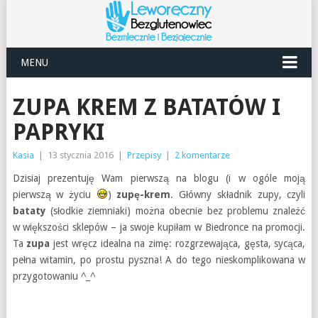
MENU
ZUPA KREM Z BATATÓW I
PAPRYKI
Kasia
|
13 stycznia 2016
|
Przepisy
|
2 komentarze
Dzisiaj prezentuję Wam pierwszą na blogu (i w ogóle moją
pierwszą w życiu
)
zupę-krem
. Główny składnik zupy, czyli
bataty
(słodkie ziemniaki) można obecnie bez problemu znaleźć
w większości sklepów – ja swoje kupiłam w Biedronce na promocji.
Ta
zupa
jest wręcz idealna na zimę: rozgrzewająca, gęsta, sycąca,
pełna witamin, po prostu pyszna! A do tego nieskomplikowana w
przygotowaniu ^_^